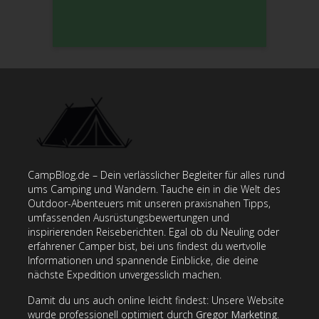
Birkensaft? Alles,
Die Grundlagen
Kompasszeichen?
was du wissen
einfach erklärt
musst
Der ultimative
10 Geschenkideen
Fluchtrucksack: Das
Leitfaden für
für Outdoor:
lebensrettende
hochwertiges
Perfekte Outdoor-
Equipment, das
Lagerfeuerholz –
Ausrüstung für
jeder haben sollte
Tipps & Tricks für
jedes Abenteuer
das perfekte Feuer
Dehydration:
Was bedeuten die
Symptome und
Das beste EDC:
Farben der
Folgen für den
Alles, was du in
Wanderwege? Ein
Körper –
deiner Tasche
Leitfaden zu allen
CampBlog.de – Dein verlässlicher Begleiter für alles rund
Flüssigkeitsverlust
haben solltest –
Wegmarkierungen
ums Camping und Wandern. Tauche ein in die Welt des
verstehen
Minimalismus beim
Outdoor-Abenteuers mit unseren praxisnahen Tipps,
Bushcraft
umfassenden Ausrüstungsbewertungen und
inspirierenden Reiseberichten. Egal ob du Neuling oder
erfahrener Camper bist, bei uns findest du wertvolle
Informationen und spannende Einblicke, die deine
nächste Expedition unvergesslich machen.
Damit du uns auch online leicht findest: Unsere Website
wurde professionell optimiert durch
Gregor Marketing
.