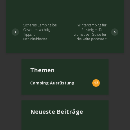
Sicheres Camping bei
Wintercamping für
Gewitter: wichtige
Einsteiger: Dein
Tipps für
ultimativer Guide für
Naturliebhaber
die kalte Jahreszeit
Themen
Camping Ausrüstung
12
Neueste Beiträge
Wie gewinnt man
Was ist Prepping?
Was bedeuten die