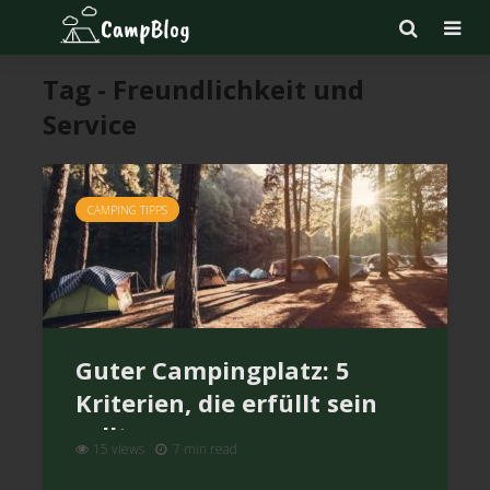
Tag - Freundlichkeit und
Service
CAMPING TIPPS
Guter Campingplatz: 5
Kriterien, die erfüllt sein
sollten
15 views
7 min read