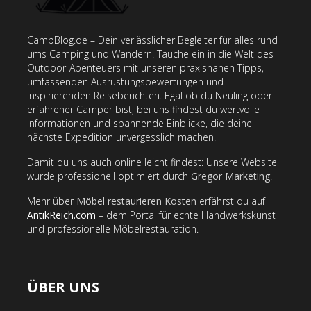
Symptome und
Das beste EDC:
Farben der
Folgen für den
Alles, was du in
Wanderwege? Ein
Körper –
deiner Tasche
Leitfaden zu allen
CampBlog.de – Dein verlässlicher Begleiter für alles rund
Flüssigkeitsverlust
haben solltest –
Wegmarkierungen
ums Camping und Wandern. Tauche ein in die Welt des
verstehen
Minimalismus beim
Outdoor-Abenteuers mit unseren praxisnahen Tipps,
Bushcraft
umfassenden Ausrüstungsbewertungen und
inspirierenden Reiseberichten. Egal ob du Neuling oder
erfahrener Camper bist, bei uns findest du wertvolle
Informationen und spannende Einblicke, die deine
nächste Expedition unvergesslich machen.
Damit du uns auch online leicht findest: Unsere Website
wurde professionell optimiert durch
Gregor Marketing
.
Mehr über
Möbel restaurieren Kosten
erfährst du auf
AntikReich.com
– dem Portal für echte Handwerkskunst
und professionelle Möbelrestauration.
ÜBER UNS