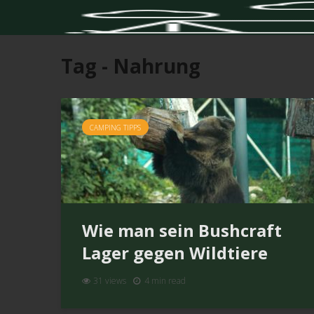
Tag - Nahrung
CAMPING TIPPS
Wie man sein Bushcraft
Lager gegen Wildtiere
schützt?
31 views
4 min read