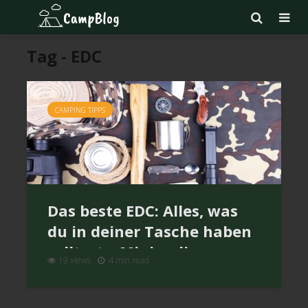
Tag - EDC
CAMPING TIPPS
Das beste EDC: Alles, was
du in deiner Tasche haben
solltest – Minimalismus
19 views
4 min read
beim Bushcraft