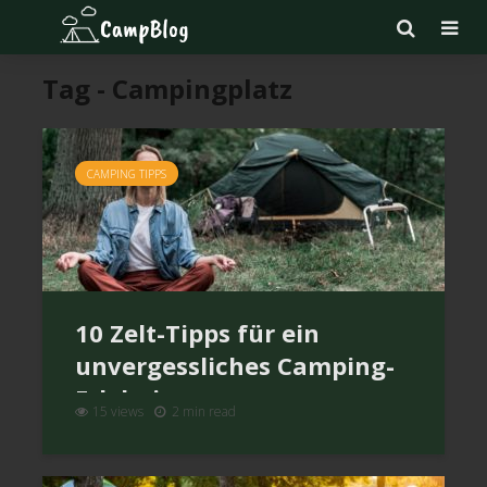
Tag - Campingplatz
CAMPING TIPPS
10 Zelt-Tipps für ein
unvergessliches Camping-
Erlebnis
15 views
2 min read