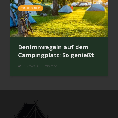
CAMPING TIPPS
Benimmregeln auf dem
Campingplatz: So genießt
jeder den Urlaub in
11 views
5 min read
Harmonie