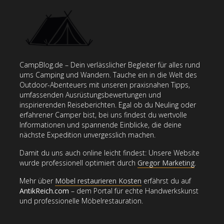
Equipment, das
Lagerfeuerholz –
Ausrüstung für
jeder haben sollte
Tipps & Tricks für
jedes Abenteuer
das perfekte Feuer
Dehydration:
Was bedeuten die
Symptome und
Das beste EDC:
Farben der
Folgen für den
Alles, was du in
Wanderwege? Ein
Körper –
deiner Tasche
Leitfaden zu allen
CampBlog.de – Dein verlässlicher Begleiter für alles rund
Flüssigkeitsverlust
haben solltest –
Wegmarkierungen
ums Camping und Wandern. Tauche ein in die Welt des
verstehen
Minimalismus beim
Outdoor-Abenteuers mit unseren praxisnahen Tipps,
Bushcraft
umfassenden Ausrüstungsbewertungen und
inspirierenden Reiseberichten. Egal ob du Neuling oder
erfahrener Camper bist, bei uns findest du wertvolle
Informationen und spannende Einblicke, die deine
nächste Expedition unvergesslich machen.
Damit du uns auch online leicht findest: Unsere Website
wurde professionell optimiert durch
Gregor Marketing
.
Mehr über
Möbel restaurieren Kosten
erfährst du auf
AntikReich.com
– dem Portal für echte Handwerkskunst
und professionelle Möbelrestauration.